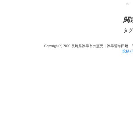
関
タグ
Copyright(c) 2009 長崎県諫早市の窯元｜諫早菅牟田焼 手作り陶人
投稿 (R