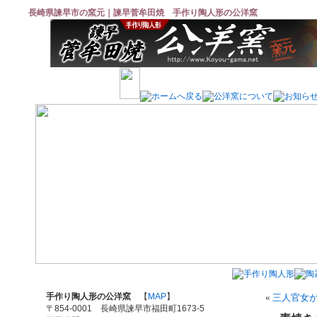
長崎県諫早市の窯元｜諫早菅牟田焼 手作り陶人形の公洋窯
手作り陶人形の公洋窯
【
MAP
】
«
三人官女
〒854-0001 長崎県諫早市福田町1673-5