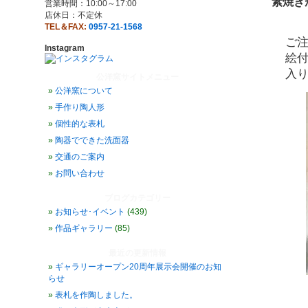
素焼き
営業時間：10:00～17:00
店休日：不定休
TEL＆FAX:
0957-21-1568
ご
Instagram
絵
入
公洋窯サイトメニュー
公洋窯について
手作り陶人形
個性的な表札
陶器でできた洗面器
交通のご案内
お問い合わせ
ブログカテゴリー
お知らせ･イベント
(439)
作品ギャラリー
(85)
最近の更新情報
ギャラリーオープン20周年展示会開催のお知
らせ
表札を作陶しました。