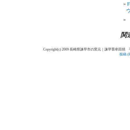
関
Copyright(c) 2009 長崎県諫早市の窯元｜諫早菅牟田焼 手作り陶人
投稿 (R