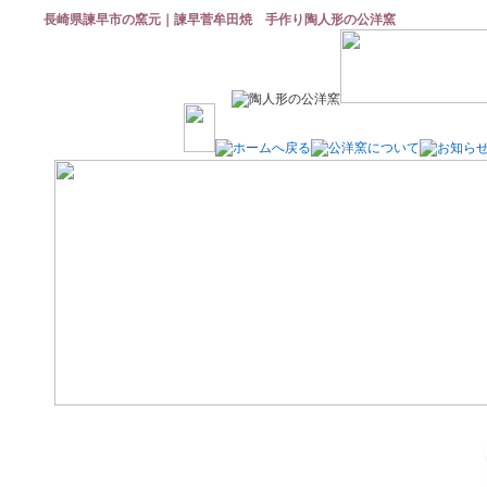
長崎県諫早市の窯元｜諫早菅牟田焼 手作り陶人形の公洋窯