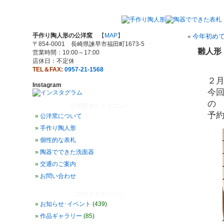
手作り陶人形の公洋窯
【
MAP
】
«
今年初め
〒854-0001 長崎県諫早市福田町1673-5
雛人形
営業時間：10:00～17:00
店休日：不定休
TEL＆FAX:
0957-21-1568
２
Instagram
今回
の
公洋窯サイトメニュー
予
公洋窯について
手作り陶人形
個性的な表札
陶器でできた洗面器
交通のご案内
お問い合わせ
ブログカテゴリー
お知らせ･イベント
(439)
作品ギャラリー
(85)