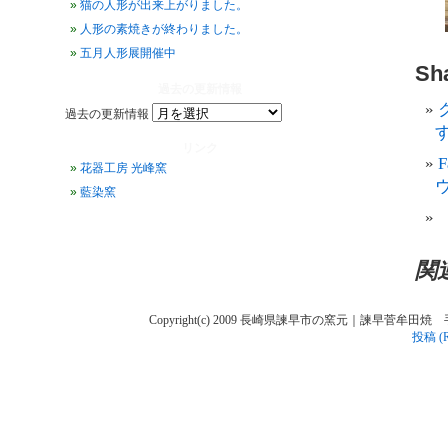
猫の人形が出来上がりました。
人形の素焼きが終わりました。
五月人形展開催中
Sha
過去の更新情報
過去の更新情報
す
リンク
花器工房 光峰窯
藍染窯
関
Copyright(c) 2009 長崎県諫早市の窯元｜諫早菅牟田焼 手作り陶人
投稿 (R