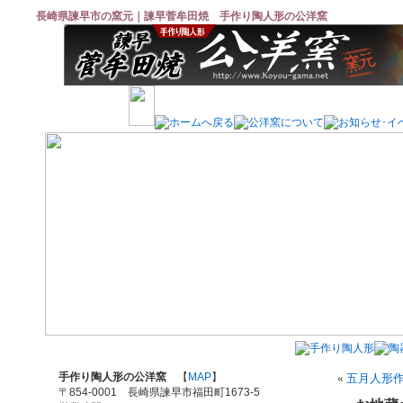
長崎県諫早市の窯元｜諫早菅牟田焼 手作り陶人形の公洋窯
手作り陶人形の公洋窯
【
MAP
】
«
五月人形
〒854-0001 長崎県諫早市福田町1673-5