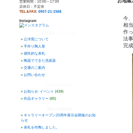
お地蔵
営業時間：10:00～17:00
店休日：不定休
TEL＆FAX:
0957-21-1568
今
Instagram
相
作
公洋窯サイトメニュー
法
公洋窯について
完
手作り陶人形
個性的な表札
陶器でできた洗面器
交通のご案内
お問い合わせ
ブログカテゴリー
お知らせ･イベント
(439)
作品ギャラリー
(85)
最近の更新情報
ギャラリーオープン20周年展示会開催のお知
らせ
表札を作陶しました。