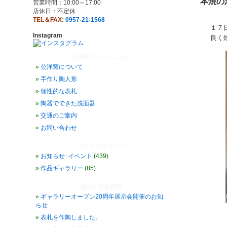
本焼の
営業時間：10:00～17:00
店休日：不定休
TEL＆FAX:
0957-21-1568
１７
Instagram
良く
公洋窯サイトメニュー
公洋窯について
手作り陶人形
個性的な表札
陶器でできた洗面器
交通のご案内
お問い合わせ
ブログカテゴリー
お知らせ･イベント
(439)
作品ギャラリー
(85)
最近の更新情報
ギャラリーオープン20周年展示会開催のお知
らせ
表札を作陶しました。