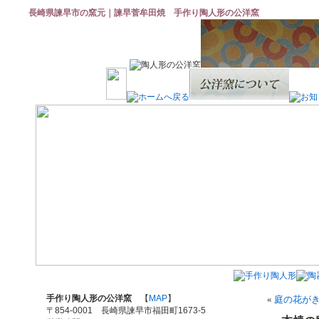
長崎県諫早市の窯元｜諫早菅牟田焼 手作り陶人形の公洋窯
手作り陶人形の公洋窯
【
MAP
】
«
庭の花が
〒854-0001 長崎県諫早市福田町1673-5