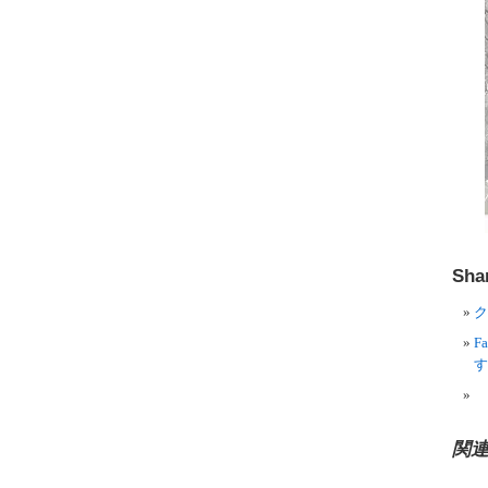
Shar
ク
F
す
関