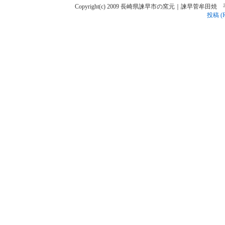
Copyright(c) 2009 長崎県諫早市の窯元｜諫早菅牟田焼 手作り陶人
投稿 (R