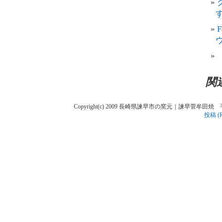
す
関
Copyright(c) 2009 長崎県諫早市の窯元｜諫早菅牟田焼 手作り陶人
投稿 (R