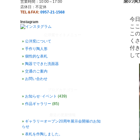
栗の実
営業時間：10:00～17:00
店休日：不定休
TEL＆FAX:
0957-21-1568
今
Instagram
こ
こ
公洋窯サイトメニュー
く
公洋窯について
付
手作り陶人形
し
個性的な表札
陶器でできた洗面器
交通のご案内
お問い合わせ
ブログカテゴリー
お知らせ･イベント
(439)
作品ギャラリー
(85)
最近の更新情報
ギャラリーオープン20周年展示会開催のお知
らせ
表札を作陶しました。