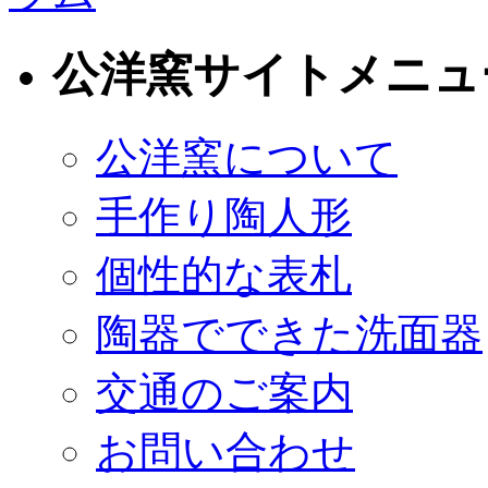
公洋窯サイトメニュ
公洋窯について
手作り陶人形
個性的な表札
陶器でできた洗面器
交通のご案内
お問い合わせ