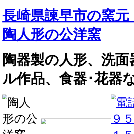
長崎県諫早市の窯元
陶人形の公洋窯
陶器製の人形、洗面
ル作品、食器･花器