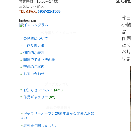
立ち雛
営業時間：10:00～17:00
店休日：不定休
TEL＆FAX:
0957-21-1568
昨
Instagram
小
は
公洋窯サイトメニュー
作
公洋窯について
た
手作り陶人形
お
個性的な表札
り
陶器でできた洗面器
交通のご案内
お問い合わせ
ブログカテゴリー
お知らせ･イベント
(439)
作品ギャラリー
(85)
最近の更新情報
ギャラリーオープン20周年展示会開催のお知
らせ
表札を作陶しました。