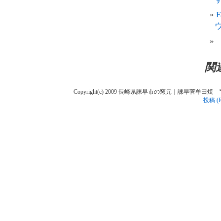
関
Copyright(c) 2009 長崎県諫早市の窯元｜諫早菅牟田焼 手作り陶人
投稿 (R