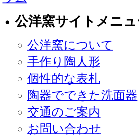
公洋窯サイトメニュ
公洋窯について
手作り陶人形
個性的な表札
陶器でできた洗面器
交通のご案内
お問い合わせ