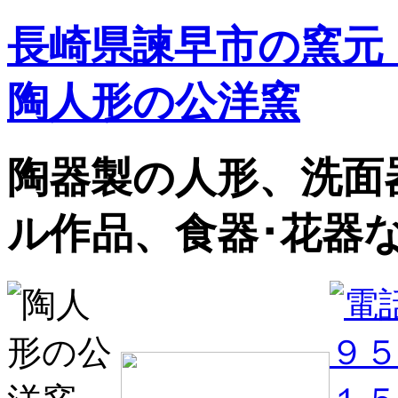
長崎県諫早市の窯元
陶人形の公洋窯
陶器製の人形、洗面
ル作品、食器･花器