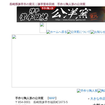
長崎県諫早市の窯元｜諫早菅牟田焼 手作り陶人形の公洋窯
手作り陶人形の公洋窯
【
MAP
】
«
大きな作
〒854-0001 長崎県諫早市福田町1673-5