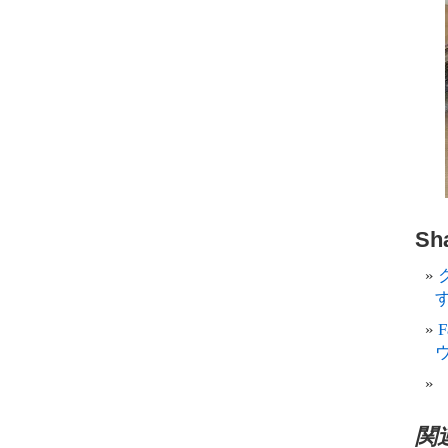
Sha
す
関