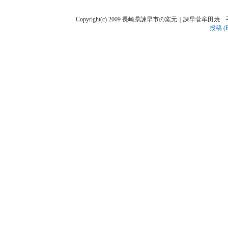
Copyright(c) 2009 長崎県諫早市の窯元｜諫早菅牟田焼 手作り陶人
投稿 (R