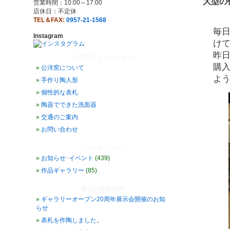
大型の
営業時間：10:00～17:00
店休日：不定休
TEL＆FAX:
0957-21-1568
毎
Instagram
け
昨
公洋窯サイトメニュー
購
公洋窯について
よ
手作り陶人形
個性的な表札
陶器でできた洗面器
交通のご案内
お問い合わせ
ブログカテゴリー
お知らせ･イベント
(439)
作品ギャラリー
(85)
最近の更新情報
ギャラリーオープン20周年展示会開催のお知
らせ
表札を作陶しました。