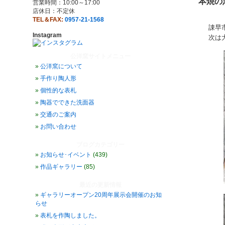
本焼の
営業時間：10:00～17:00
店休日：不定休
TEL＆FAX:
0957-21-1568
諌早
Instagram
次は
公洋窯サイトメニュー
公洋窯について
手作り陶人形
個性的な表札
陶器でできた洗面器
交通のご案内
お問い合わせ
ブログカテゴリー
お知らせ･イベント
(439)
作品ギャラリー
(85)
最近の更新情報
ギャラリーオープン20周年展示会開催のお知
らせ
表札を作陶しました。