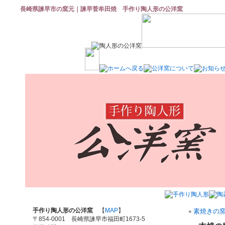
長崎県諫早市の窯元｜諫早菅牟田焼 手作り陶人形の公洋窯
手作り陶人形の公洋窯
【
MAP
】
«
素焼きの
〒854-0001 長崎県諫早市福田町1673-5