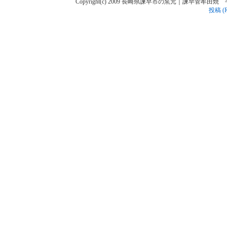
Copyright(c) 2009 長崎県諫早市の窯元｜諫早菅牟田焼 手作り陶人
投稿 (R