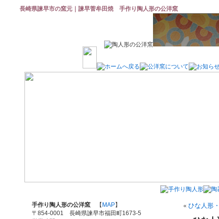
長崎県諫早市の窯元｜諫早菅牟田焼 手作り陶人形の公洋窯
手作り陶人形の公洋窯
【
MAP
】
«
ひな人形
〒854-0001 長崎県諫早市福田町1673-5