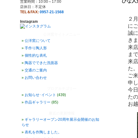
ひな人
営業時間：10:00～17:00
店休日：不定休
TEL＆FAX:
0957-21-1568
２
Instagram
に
誠
公洋窯サイトメニュー
き
公洋窯について
来
手作り陶人形
ま
個性的な表札
来
陶器でできた洗面器
た
交通のご案内
ご
お問い合わせ
申
ブログカテゴリー
今
お知らせ･イベント
(439)
た
作品ギャラリー
(85)
お
最近の更新情報
ギャラリーオープン20周年展示会開催のお知
らせ
表札を作陶しました。