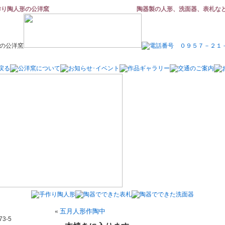
作り陶人形の公洋窯
陶器製の人形、洗面器、表札な
«
五月人形作陶中
3-5