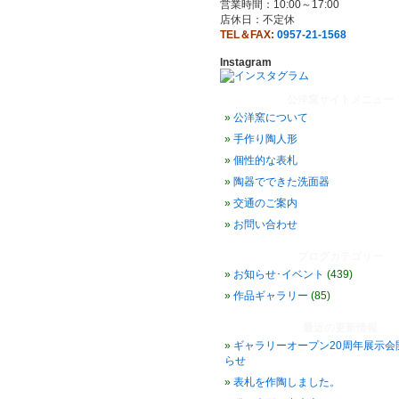
営業時間：10:00～17:00
店休日：不定休
TEL＆FAX:
0957-21-1568
Instagram
公洋窯サイトメニュー
公洋窯について
手作り陶人形
個性的な表札
陶器でできた洗面器
交通のご案内
お問い合わせ
ブログカテゴリー
お知らせ･イベント
(439)
作品ギャラリー
(85)
最近の更新情報
ギャラリーオープン20周年展示会
らせ
表札を作陶しました。