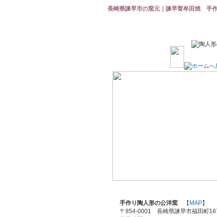
長崎県諫早市の窯元｜諫早菅牟田焼 手
手作り陶人形の公洋窯
【
MAP
】
〒854-0001 長崎県諫早市福田町167