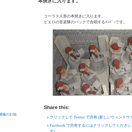
本焼きに入ります。
コーラス人形の本焼きに入ります。
ピエロの音楽隊のバックで合唱するﾒﾝﾊﾞｰです。
Share this:
開催のお知
クリックして Twitter で共有 (新しいウィンド
Facebook で共有するにはクリックしてくださ
す)