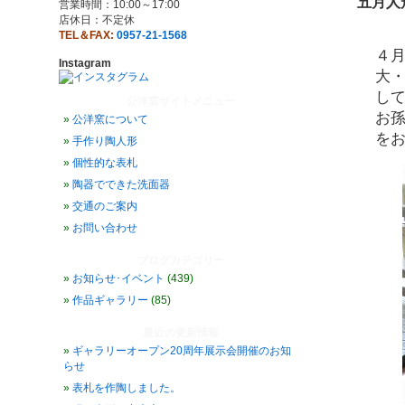
五月人
営業時間：10:00～17:00
店休日：不定休
TEL＆FAX:
0957-21-1568
４
Instagram
大
し
公洋窯サイトメニュー
お
公洋窯について
を
手作り陶人形
個性的な表札
陶器でできた洗面器
交通のご案内
お問い合わせ
ブログカテゴリー
お知らせ･イベント
(439)
作品ギャラリー
(85)
最近の更新情報
ギャラリーオープン20周年展示会開催のお知
らせ
表札を作陶しました。