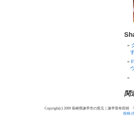
Sha
す
関
Copyright(c) 2009 長崎県諫早市の窯元｜諫早菅牟田焼 手作り陶人
投稿 (R