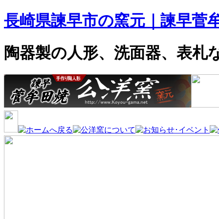
長崎県諫早市の窯元｜諫早菅
陶器製の人形、洗面器、表札