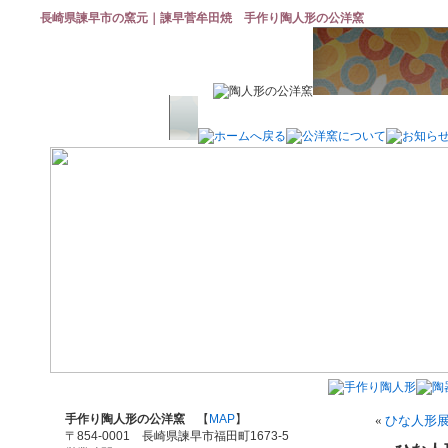
長崎県諫早市の窯元｜諫早菅牟田焼 手作り陶人形の公洋窯
手作り陶人形の公洋窯
【
MAP
】
«
ひな人形展
〒854-0001 長崎県諫早市福田町1673-5