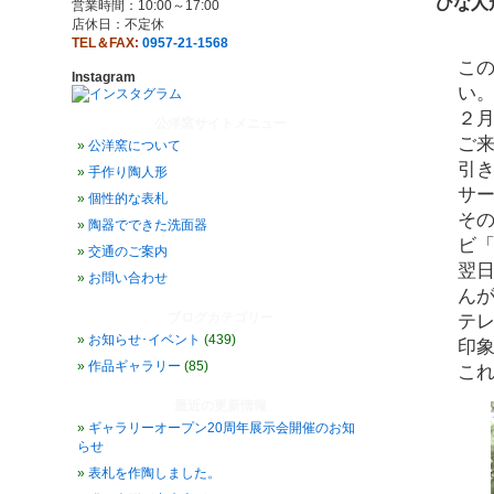
ひな人
営業時間：10:00～17:00
店休日：不定休
TEL＆FAX:
0957-21-1568
こ
Instagram
い
２
公洋窯サイトメニュー
ご
公洋窯について
引き
手作り陶人形
サ
個性的な表札
その
陶器でできた洗面器
ビ「
交通のご案内
翌
お問い合わせ
ん
ブログカテゴリー
テ
お知らせ･イベント
(439)
印
作品ギャラリー
(85)
こ
最近の更新情報
ギャラリーオープン20周年展示会開催のお知
らせ
表札を作陶しました。