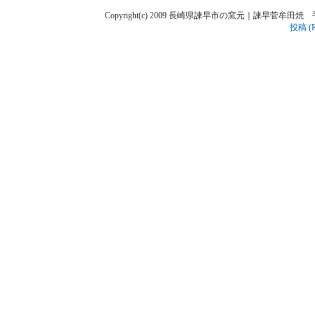
Copyright(c) 2009 長崎県諫早市の窯元｜諫早菅牟田焼 手作り陶人
投稿 (R