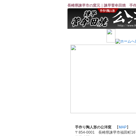
長崎県諫早市の窯元｜諫早菅牟田焼 手
手作り陶人形の公洋窯
【
MAP
】
〒854-0001 長崎県諫早市福田町167