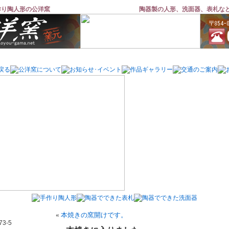
作り陶人形の公洋窯
陶器製の人形、洗面器、表札な
«
本焼きの窯開けです。
3-5