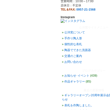
営業時間：10:00～17:00
店休日：不定休
TEL＆FAX:
0957-21-1568
Instagram
公洋窯サイトメニュー
公洋窯について
手作り陶人形
個性的な表札
陶器でできた洗面器
交通のご案内
お問い合わせ
ブログカテゴリー
お知らせ･イベント
(439)
作品ギャラリー
(85)
最近の更新情報
ギャラリーオープン20周年展示会
らせ
表札を作陶しました。