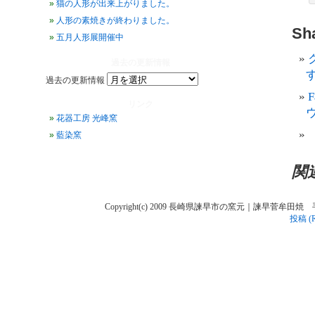
猫の人形が出来上がりました。
人形の素焼きが終わりました。
Sha
五月人形展開催中
過去の更新情報
す
過去の更新情報
リンク
花器工房 光峰窯
藍染窯
関
Copyright(c) 2009 長崎県諫早市の窯元｜諫早菅牟田焼 手作り陶人
投稿 (R