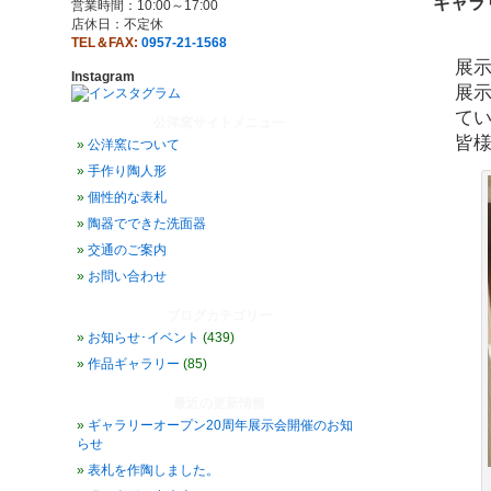
ギャラ
営業時間：10:00～17:00
店休日：不定休
TEL＆FAX:
0957-21-1568
展
Instagram
展示
て
公洋窯サイトメニュー
皆
公洋窯について
手作り陶人形
個性的な表札
陶器でできた洗面器
交通のご案内
お問い合わせ
ブログカテゴリー
お知らせ･イベント
(439)
作品ギャラリー
(85)
最近の更新情報
ギャラリーオープン20周年展示会開催のお知
らせ
表札を作陶しました。