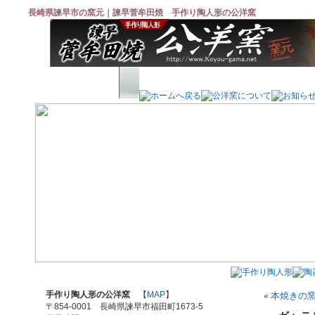
長崎県諫早市の窯元｜諫早菅牟田焼 手作り陶人形の公洋窯
手作り陶人形の公洋窯
【
MAP
】
«
本焼きの
〒854-0001 長崎県諫早市福田町1673-5