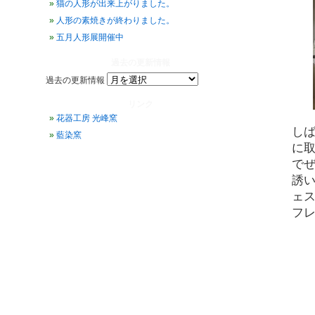
猫の人形が出来上がりました。
人形の素焼きが終わりました。
五月人形展開催中
過去の更新情報
過去の更新情報
リンク
花器工房 光峰窯
し
藍染窯
に
で
誘
ェ
フ