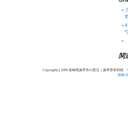
す
関
Copyright(c) 2009 長崎県諫早市の窯元｜諫早菅牟田焼 手作り陶人
投稿 (R