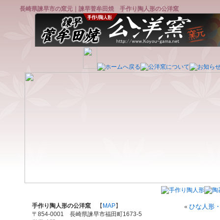
長崎県諫早市の窯元｜諫早菅牟田焼 手作り陶人形の公洋窯
手作り陶人形の公洋窯
【
MAP
】
«
ひな人形
〒854-0001 長崎県諫早市福田町1673-5