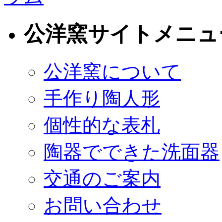
公洋窯サイトメニュ
公洋窯について
手作り陶人形
個性的な表札
陶器でできた洗面器
交通のご案内
お問い合わせ