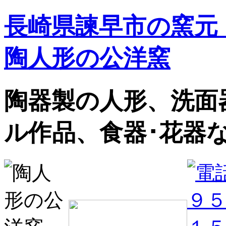
長崎県諫早市の窯元
陶人形の公洋窯
陶器製の人形、洗面
ル作品、食器･花器