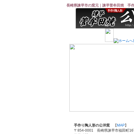
長崎県諫早市の窯元｜諫早菅牟田焼 手
手作り陶人形の公洋窯
【
MAP
】
〒854-0001 長崎県諫早市福田町167