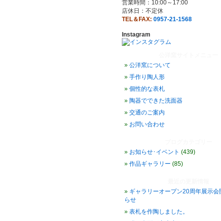
営業時間：10:00～17:00
店休日：不定休
TEL＆FAX:
0957-21-1568
Instagram
公洋窯サイトメニュー
公洋窯について
手作り陶人形
個性的な表札
陶器でできた洗面器
交通のご案内
お問い合わせ
ブログカテゴリー
お知らせ･イベント
(439)
作品ギャラリー
(85)
最近の更新情報
ギャラリーオープン20周年展示会
らせ
表札を作陶しました。