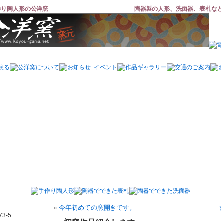
作り陶人形の公洋窯
陶器製の人形、洗面器、表札な
«
今年初めての窯開きです。
3-5