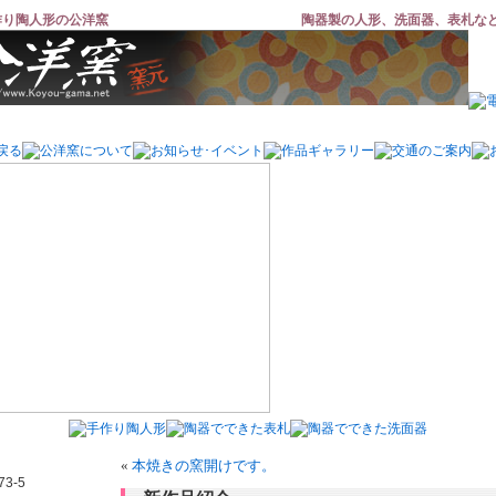
作り陶人形の公洋窯
陶器製の人形、洗面器、表札な
«
本焼きの窯開けです。
3-5