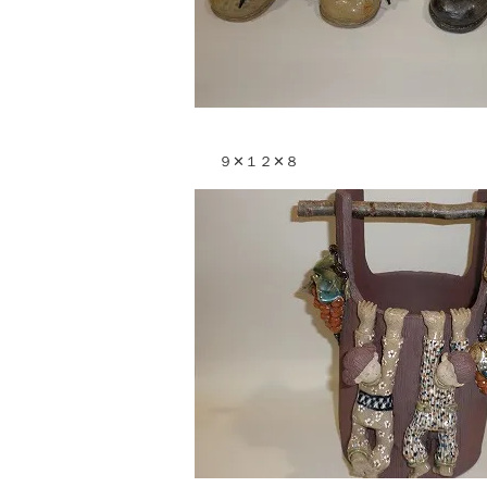
９✕１２✕８