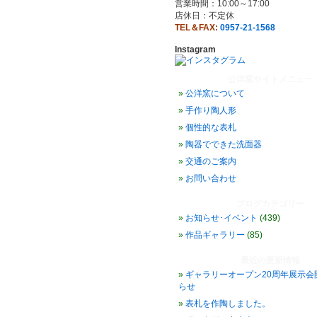
営業時間：10:00～17:00
店休日：不定休
TEL＆FAX:
0957-21-1568
Instagram
公洋窯サイトメニュー
公洋窯について
手作り陶人形
個性的な表札
陶器でできた洗面器
交通のご案内
お問い合わせ
ブログカテゴリー
お知らせ･イベント
(439)
作品ギャラリー
(85)
最近の更新情報
ギャラリーオープン20周年展示会
らせ
表札を作陶しました。