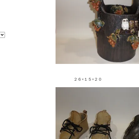
２６×１５×２０