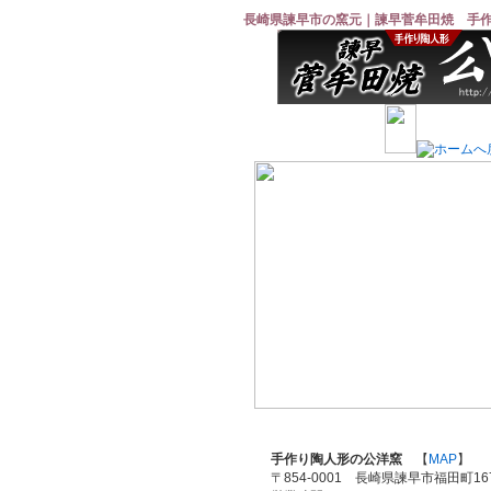
長崎県諫早市の窯元｜諫早菅牟田焼 手
手作り陶人形の公洋窯
【
MAP
】
〒854-0001 長崎県諫早市福田町167