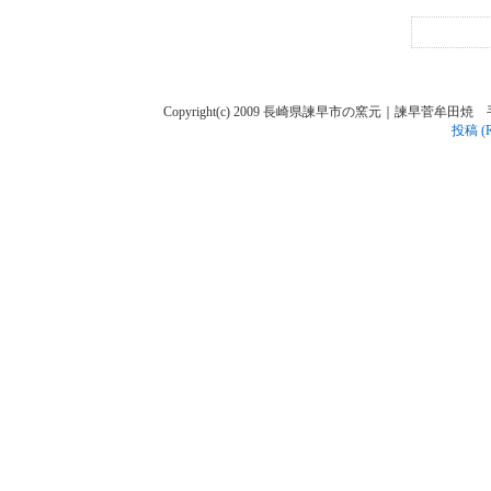
Copyright(c) 2009 長崎県諫早市の窯元｜諫早菅牟田焼 手作り陶人
投稿 (R