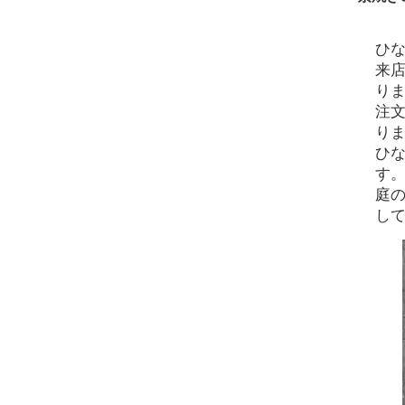
ひ
来
り
注
り
ひ
す
庭
し