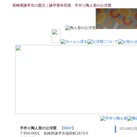
長崎県諫早市の窯元｜諫早菅牟田焼 手作り陶人形の公洋窯
手作り陶人形の公洋窯
【
MAP
】
2014年3
〒854-0001 長崎県諫早市福田町1673-5