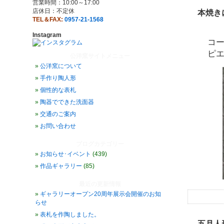
営業時間：10:00～17:00
店休日：不定休
本焼き
TEL＆FAX:
0957-21-1568
Instagram
コ
ピエ
公洋窯サイトメニュー
公洋窯について
手作り陶人形
個性的な表札
陶器でできた洗面器
交通のご案内
お問い合わせ
ブログカテゴリー
お知らせ･イベント
(439)
作品ギャラリー
(85)
最近の更新情報
ギャラリーオープン20周年展示会開催のお知
らせ
表札を作陶しました。
五月人