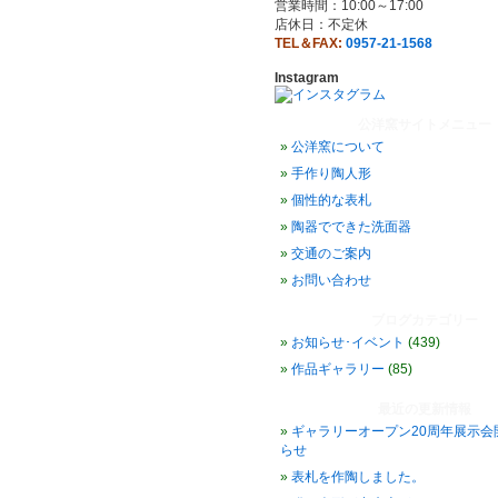
営業時間：10:00～17:00
店休日：不定休
TEL＆FAX:
0957-21-1568
Instagram
公洋窯サイトメニュー
公洋窯について
手作り陶人形
個性的な表札
陶器でできた洗面器
交通のご案内
お問い合わせ
ブログカテゴリー
お知らせ･イベント
(439)
作品ギャラリー
(85)
最近の更新情報
ギャラリーオープン20周年展示会
らせ
表札を作陶しました。