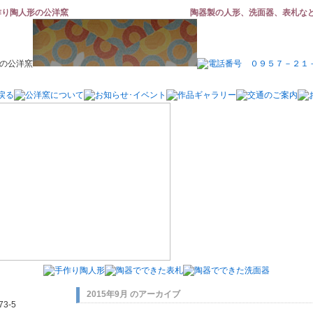
作り陶人形の公洋窯
陶器製の人形、洗面器、表札な
2015年9月 のアーカイブ
3-5