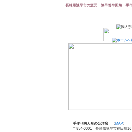
長崎県諫早市の窯元｜諫早菅牟田焼 手
手作り陶人形の公洋窯
【
MAP
】
〒854-0001 長崎県諫早市福田町167