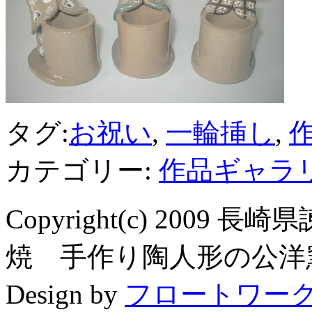
タグ:
お祝い
,
一輪挿し
,
カテゴリー:
作品ギャラ
Copyright(c) 200
焼 手作り陶人形の公洋窯 All R
Design by
フロートワー