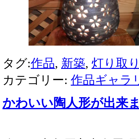
タグ:
作品
,
新築
,
灯り取
カテゴリー:
作品ギャラ
かわいい陶人形が出来