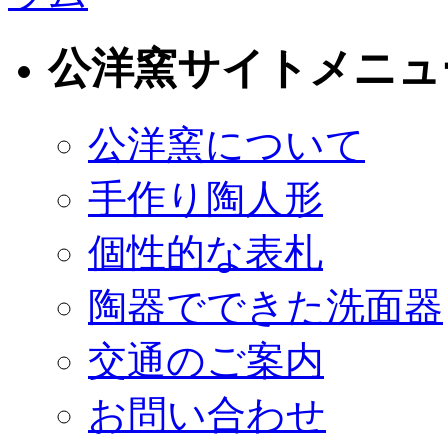
公洋窯サイトメニュ
公洋窯について
手作り陶人形
個性的な表札
陶器でできた洗面器
交通のご案内
お問い合わせ