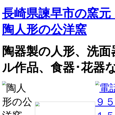
長崎県諫早市の窯元
陶人形の公洋窯
陶器製の人形、洗面
ル作品、食器･花器