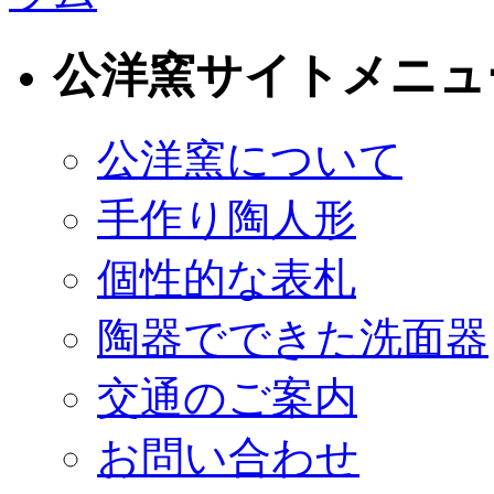
公洋窯サイトメニュ
公洋窯について
手作り陶人形
個性的な表札
陶器でできた洗面器
交通のご案内
お問い合わせ