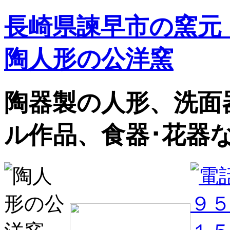
長崎県諫早市の窯元
陶人形の公洋窯
陶器製の人形、洗面
ル作品、食器･花器