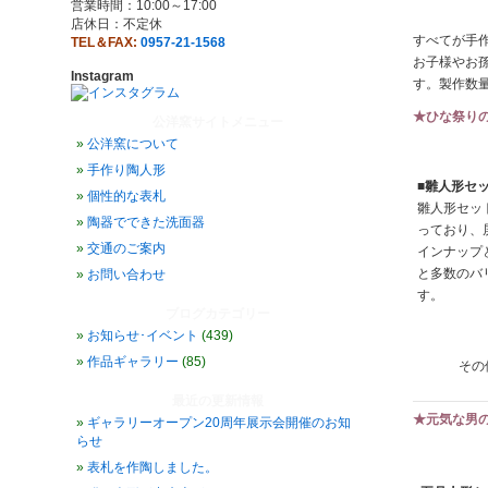
営業時間：10:00～17:00
店休日：不定休
すべてが手
TEL＆FAX:
0957-21-1568
お子様やお
Instagram
す。製作数
★ひな祭り
公洋窯サイトメニュー
公洋窯について
手作り陶人形
■雛人形セッ
個性的な表札
雛人形セッ
陶器でできた洗面器
っており、
交通のご案内
インナップ
と多数のバ
お問い合わせ
す。
ブログカテゴリー
お知らせ･イベント
(439)
作品ギャラリー
(85)
その
最近の更新情報
★元気な男
ギャラリーオープン20周年展示会開催のお知
らせ
表札を作陶しました。