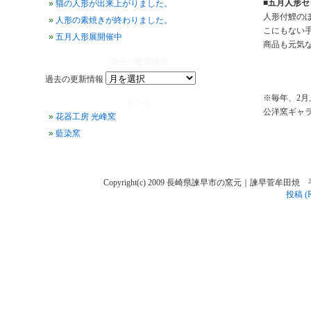
■五月人形
猫の人形が出来上がりました。
人形付鯉の
人形の素焼きが終わりました。
こにもない
五月人形展開催中
商品も元気
過去の更新情報
過去の更新情報
※毎年、2
リンク
公洋窯ギャ
花器工房 光峰窯
藍染窯
Copyright(c) 2009 長崎県諫早市の窯元｜諫早菅牟田焼 手作り陶人
投稿 (R