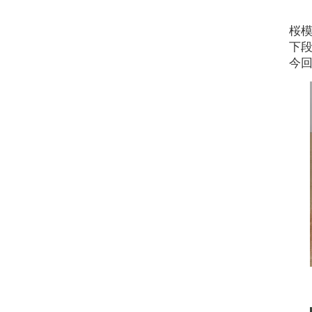
桜
下
今