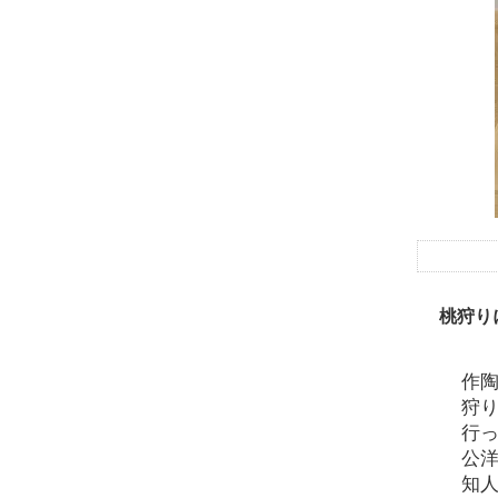
桃狩り
作
狩
行
公
知