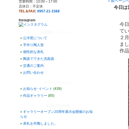
« 前ページ
営業時間：10:00～17:00
店休日：不定休
今日は
TEL＆FAX:
0957-21-1568
Instagram
今
て
公洋窯サイトメニュー
２
公洋窯について
ま
手作り陶人形
作
個性的な表札
陶器でできた洗面器
交通のご案内
お問い合わせ
ブログカテゴリー
お知らせ･イベント
(439)
作品ギャラリー
(85)
最近の更新情報
ギャラリーオープン20周年展示会開催のお知
らせ
表札を作陶しました。