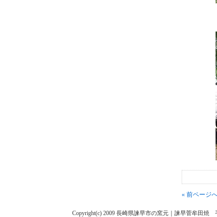
« 前ページ
Copyright(c) 2009 長崎県諫早市の窯元｜諫早菅牟田焼 手作り陶人