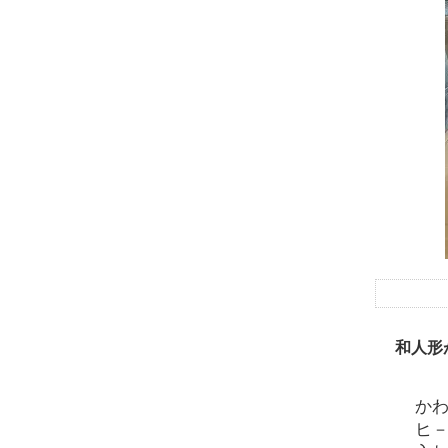
和人形
か
ヒ