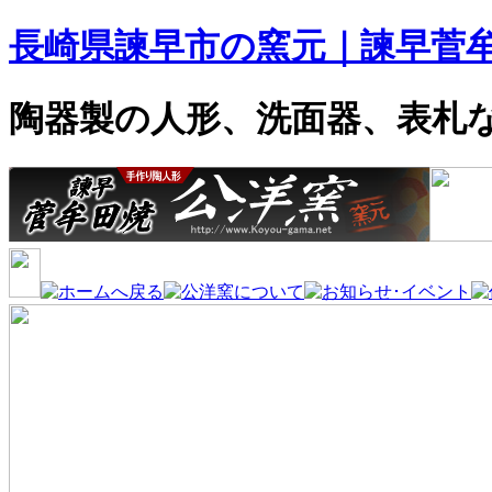
長崎県諫早市の窯元｜諫早菅
陶器製の人形、洗面器、表札