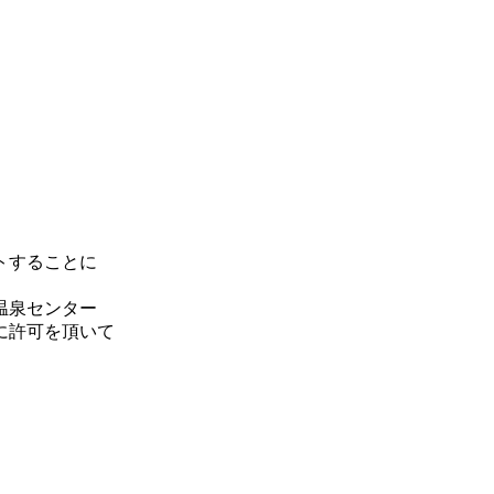
トすることに
温泉センター
に許可を頂いて
。