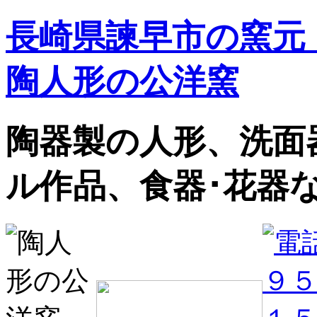
長崎県諫早市の窯元
陶人形の公洋窯
陶器製の人形、洗面
ル作品、食器･花器