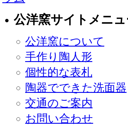
公洋窯サイトメニュ
公洋窯について
手作り陶人形
個性的な表札
陶器でできた洗面器
交通のご案内
お問い合わせ