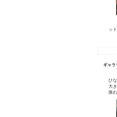
⑥
ッ
ギャラ
ひ
大
換