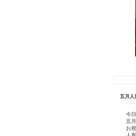
鯉
五月人
今
五
お
人