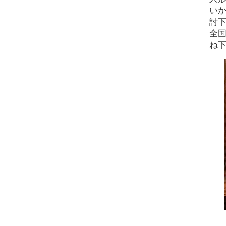
い
討
全
ね
①