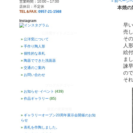
« 前ページ
営業時間：10:00～17:00
店休日：不定休
本焼の
TEL＆FAX:
0957-21-1568
Instagram
早
売
公洋窯サイトメニュー
そ
公洋窯について
人
手作り陶人形
絵
個性的な表札
ま
陶器でできた洗面器
諫
交通のご案内
の
お問い合わせ
そ
ブログカテゴリー
お知らせ･イベント
(439)
作品ギャラリー
(85)
最近の更新情報
ギャラリーオープン20周年展示会開催のお知
らせ
表札を作陶しました。