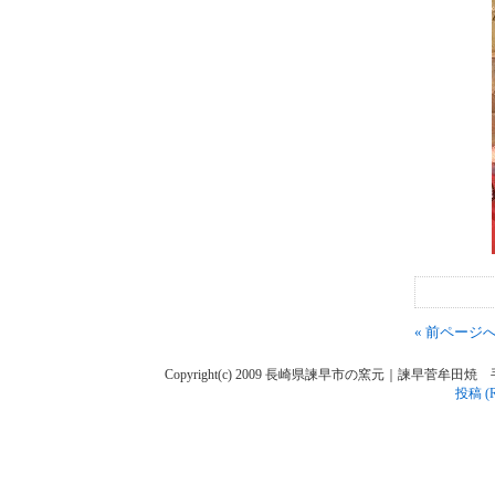
« 前ページ
Copyright(c) 2009 長崎県諫早市の窯元｜諫早菅牟田焼 手作り陶人
投稿 (R