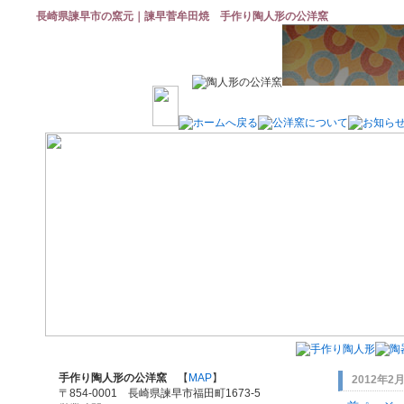
長崎県諫早市の窯元｜諫早菅牟田焼 手作り陶人形の公洋窯
手作り陶人形の公洋窯
【
MAP
】
2012年2
〒854-0001 長崎県諫早市福田町1673-5