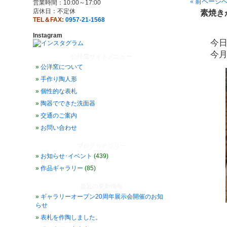
« 前ページ
営業時間：10:00～17:00
店休日：不定休
素焼き
TEL＆FAX:
0957-21-1568
Instagram
今
今
公洋窯サイトメニュー
公洋窯について
手作り陶人形
個性的な表札
陶器でできた洗面器
交通のご案内
お問い合わせ
ブログカテゴリー
お知らせ･イベント
(439)
作品ギャラリー
(85)
最近の更新情報
ギャラリーオープン20周年展示会開催のお知
らせ
表札を作陶しました。