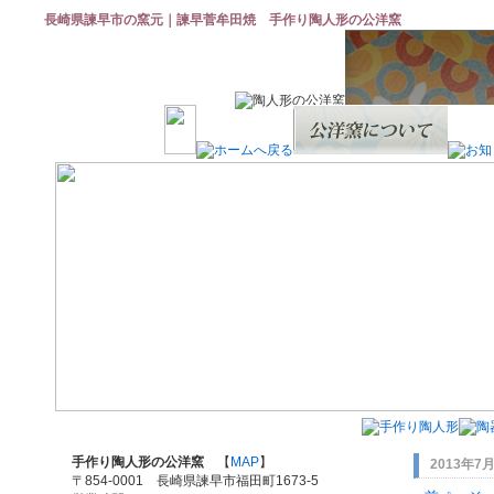
長崎県諫早市の窯元｜諫早菅牟田焼 手作り陶人形の公洋窯
手作り陶人形の公洋窯
【
MAP
】
2013年7
〒854-0001 長崎県諫早市福田町1673-5