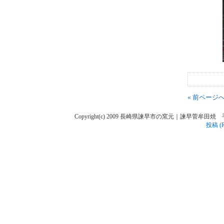
« 前ページ
Copyright(c) 2009 長崎県諫早市の窯元｜諫早菅牟田焼 手作り陶人
投稿 (R