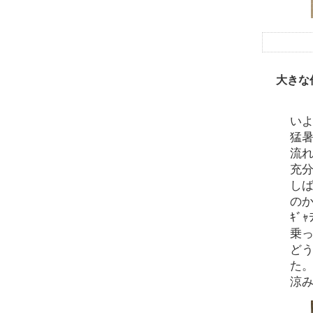
大きな
い
猛
流
充
し
の
ｷﾞ
乗
ど
た
涼