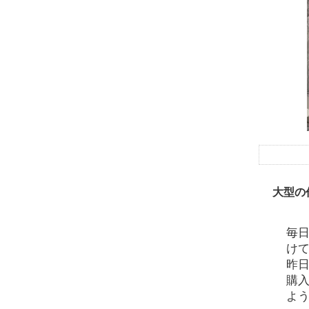
大型の
毎
け
昨
購
よ