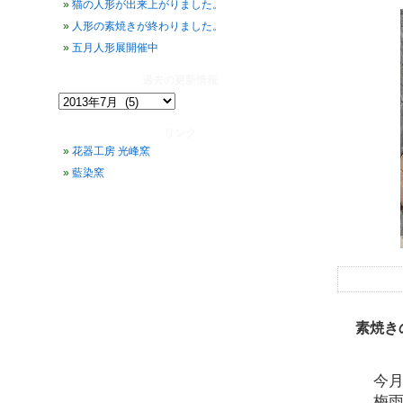
猫の人形が出来上がりました。
人形の素焼きが終わりました。
五月人形展開催中
過去の更新情報
過
去
の
リンク
更
花器工房 光峰窯
新
情
藍染窯
報
素焼き
今
梅