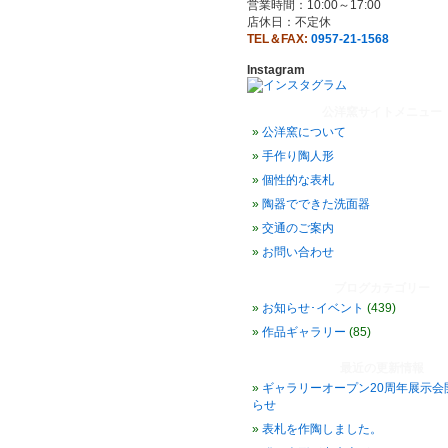
営業時間：10:00～17:00
店休日：不定休
TEL＆FAX:
0957-21-1568
Instagram
公洋窯サイトメニュー
公洋窯について
手作り陶人形
個性的な表札
陶器でできた洗面器
交通のご案内
お問い合わせ
ブログカテゴリー
お知らせ･イベント
(439)
作品ギャラリー
(85)
最近の更新情報
ギャラリーオープン20周年展示会
らせ
表札を作陶しました。