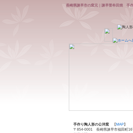
長崎県諫早市の窯元｜諫早菅牟田焼 手
手作り陶人形の公洋窯
【
MAP
】
〒854-0001 長崎県諫早市福田町167