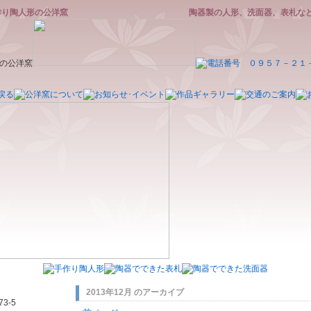
作り陶人形の公洋窯
陶器製の人形、洗面器、表札な
2013年12月 のアーカイブ
3-5