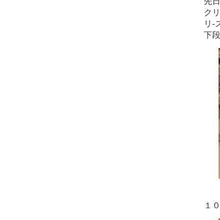
先
ク
リ-
下
１０