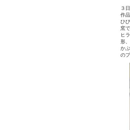
３
作
ひ
窯
ヒ
形
か
の