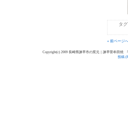
タグ
« 前ページ
Copyright(c) 2009 長崎県諫早市の窯元｜諫早菅牟田焼 手作り陶人
投稿 (R