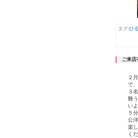
タグ:
ひ
ご来店
２月
で
３
難
いよ
５
公
楽
く