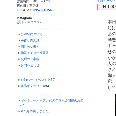
« 前ページ
営業時間：10:00～17:00
店休日：不定休
ＮＩＢ
TEL＆FAX:
0957-21-1568
Instagram
本日
じ
公洋窯サイトメニュー
あ
公洋窯について
洋
手作り陶人形
ギ
個性的な表札
せ
陶器でできた洗面器
か
交通のご案内
人
お問い合わせ
さ
ブログカテゴリー
陶
お知らせ･イベント
(439)
宛
作品ギャラリー
(85)
し
最近の更新情報
ギャラリーオープン20周年展示会開催のお知
らせ
表札を作陶しました。