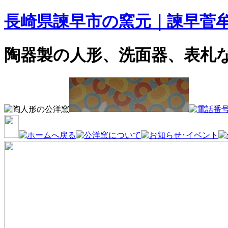
長崎県諫早市の窯元｜諫早菅
陶器製の人形、洗面器、表札