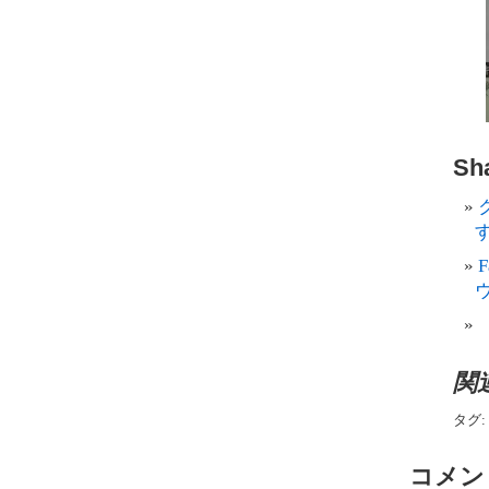
Sha
す
関
タグ:
コメン