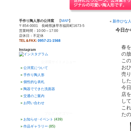
手作り陶人形の公洋窯
【
MAP
】
«
新作ひな
〒854-0001 長崎県諫早市福田町1673-5
今日か
営業時間：10:00～17:00
店休日：不定休
TEL＆FAX:
0957-21-1568
春
Instagram
の
こ
公洋窯サイトメニュー
お
公洋窯について
売
手作り陶人形
し
個性的な表札
今
陶器でできた洗面器
店
交通のご案内
し
お問い合わせ
これ
ブログカテゴリー
た
お知らせ･イベント
(439)
作品ギャラリー
(85)