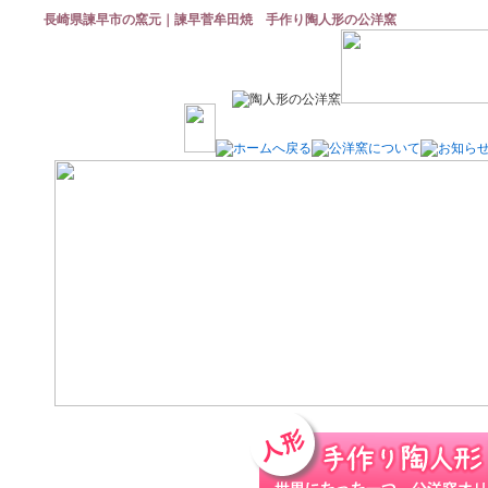
長崎県諫早市の窯元｜諫早菅牟田焼 手作り陶人形の公洋窯