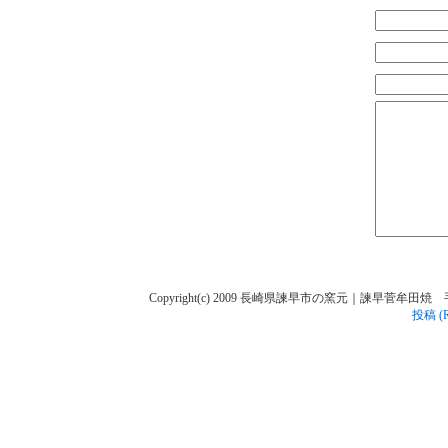
Copyright(c) 2009 長崎県諫早市の窯元｜諫早菅牟田焼 手作り陶人
投稿 (R