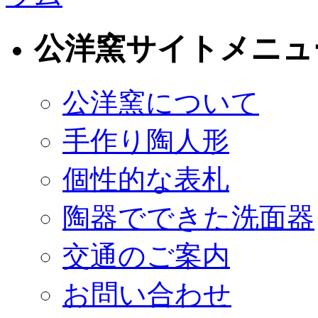
公洋窯サイトメニュ
公洋窯について
手作り陶人形
個性的な表札
陶器でできた洗面器
交通のご案内
お問い合わせ