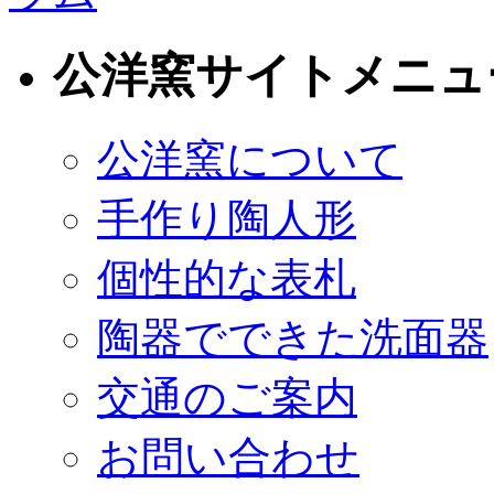
公洋窯サイトメニュ
公洋窯について
手作り陶人形
個性的な表札
陶器でできた洗面器
交通のご案内
お問い合わせ