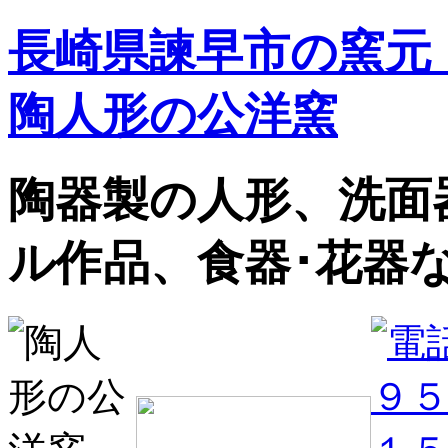
長崎県諫早市の窯元
陶人形の公洋窯
陶器製の人形、洗面
ル作品、食器･花器