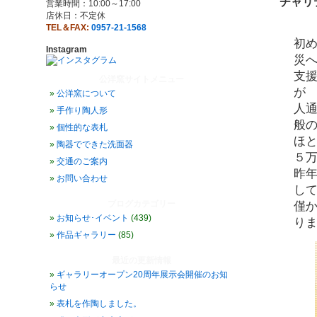
チャリ
営業時間：10:00～17:00
店休日：不定休
TEL＆FAX:
0957-21-1568
初
Instagram
災
支
公洋窯サイトメニュー
が
公洋窯について
人
手作り陶人形
般
個性的な表札
ほ
陶器でできた洗面器
５
交通のご案内
昨
お問い合わせ
し
ブログカテゴリー
僅
お知らせ･イベント
(439)
り
作品ギャラリー
(85)
最近の更新情報
ギャラリーオープン20周年展示会開催のお知
らせ
表札を作陶しました。