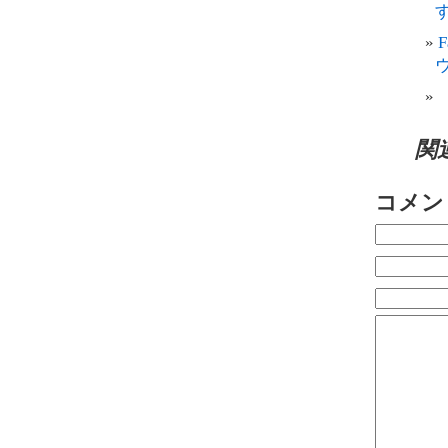
す
関
コメン