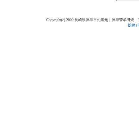
Copyright(c) 2009 長崎県諫早市の窯元｜諫早菅牟田焼 手作り陶人
投稿 (R