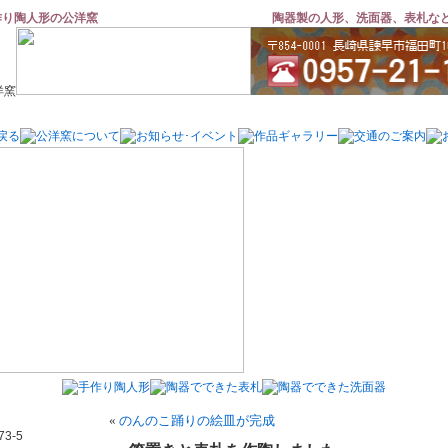
作り陶人形の公洋窯
陶器製の人形、洗面器、表札な
«
のんのこ踊りの絵皿が完成
3-5