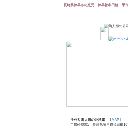
長崎県諫早市の窯元｜諫早菅牟田焼 手
手作り陶人形の公洋窯
【
MAP
】
〒854-0001 長崎県諫早市福田町167