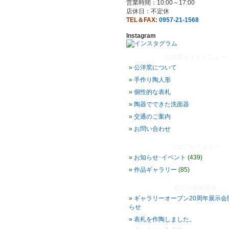
営業時間：10:00～17:00
店休日：不定休
TEL＆FAX:
0957-21-1568
Instagram
公洋窯サイトメニュー
公洋窯について
手作り陶人形
個性的な表札
陶器でできた洗面器
交通のご案内
お問い合わせ
ブログカテゴリー
お知らせ･イベント
(439)
作品ギャラリー
(85)
最近の更新情報
ギャラリーオープン20周年展示会
らせ
表札を作陶しました。