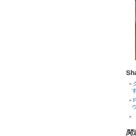
Sha
す
関