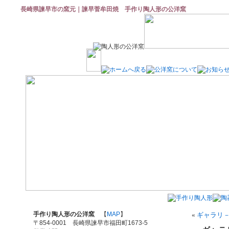
長崎県諫早市の窯元｜諫早菅牟田焼 手作り陶人形の公洋窯
手作り陶人形の公洋窯
【
MAP
】
«
ギャラリ
〒854-0001 長崎県諫早市福田町1673-5