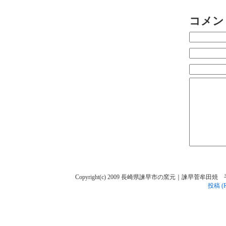
コメン
Copyright(c) 2009 長崎県諫早市の窯元｜諫早菅牟田焼 手作り陶人
投稿 (R