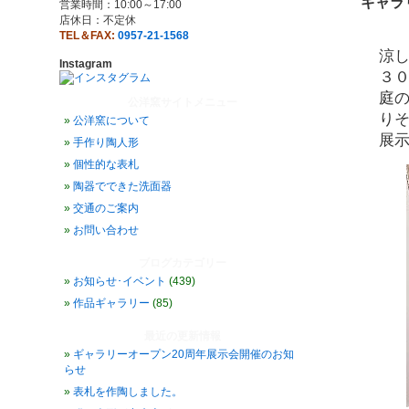
ギャラ
営業時間：10:00～17:00
店休日：不定休
TEL＆FAX:
0957-21-1568
涼
Instagram
３
庭
公洋窯サイトメニュー
り
公洋窯について
展
手作り陶人形
個性的な表札
陶器でできた洗面器
交通のご案内
お問い合わせ
ブログカテゴリー
お知らせ･イベント
(439)
作品ギャラリー
(85)
最近の更新情報
ギャラリーオープン20周年展示会開催のお知
らせ
表札を作陶しました。