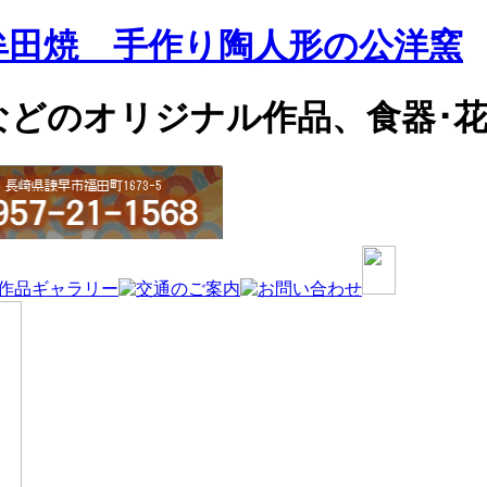
牟田焼 手作り陶人形の公洋窯
などのオリジナル作品、食器･