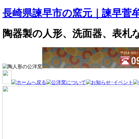
長崎県諫早市の窯元｜諫早菅
陶器製の人形、洗面器、表札