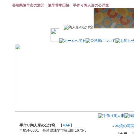
長崎県諫早市の窯元｜諫早菅牟田焼 手作り陶人形の公洋窯
手作り陶人形の公洋窯
【
MAP
】
«
本焼の窯
〒854-0001 長崎県諫早市福田町1673-5