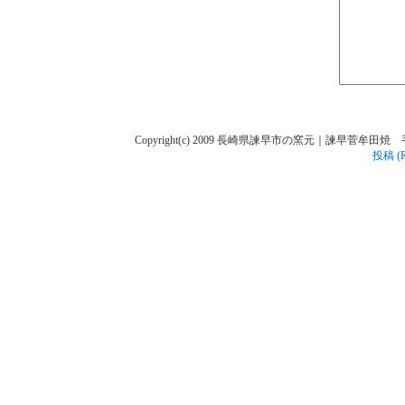
Copyright(c) 2009 長崎県諫早市の窯元｜諫早菅牟田焼 手作り陶人
投稿 (R