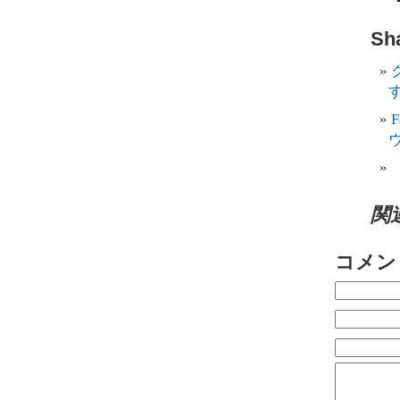
Sha
す
関
コメン