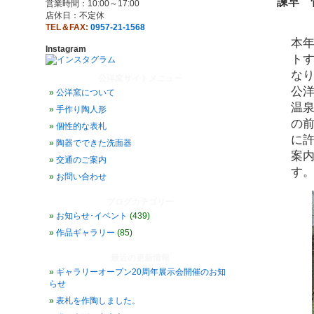
諫早 
営業時間：10:00～17:00
店休日：不定休
TEL＆FAX:
0957-21-1568
本
Instagram
ト
な
公洋窯サイトメニュー
公
公洋窯について
温
手作り陶人形
の
個性的な表札
に
陶器でできた洗面器
案
交通のご案内
す
お問い合わせ
ブログカテゴリー
お知らせ･イベント
(439)
作品ギャラリー
(85)
最近の更新情報
ギャラリーオープン20周年展示会開催のお知
らせ
表札を作陶しました。