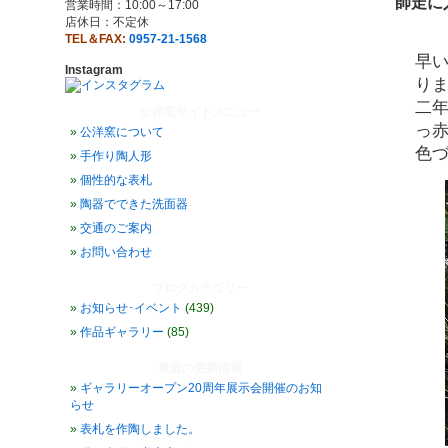
師走に
営業時間：10:00～17:00
店休日：不定休
TEL＆FAX:
0957-21-1568
早
Instagram
り
二
公洋窯サイトメニュー
っ
公洋窯について
色
手作り陶人形
個性的な表札
陶器でできた洗面器
交通のご案内
お問い合わせ
ブログカテゴリー
お知らせ･イベント
(439)
作品ギャラリー
(85)
最近の更新情報
ギャラリーオープン20周年展示会開催のお知
らせ
表札を作陶しました。