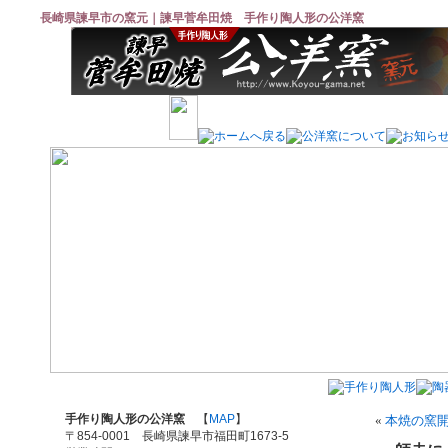
長崎県諫早市の窯元｜諫早菅牟田焼 手作り陶人形の公洋窯
手作り陶人形の公洋窯
【
MAP
】
«
本焼の窯
〒854-0001 長崎県諫早市福田町1673-5