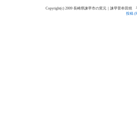
Copyright(c) 2009 長崎県諫早市の窯元｜諫早菅牟田焼 手作り陶人
投稿 (R