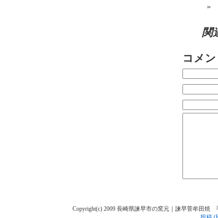
関
コメン
Copyright(c) 2009 長崎県諫早市の窯元｜諫早菅牟田焼 手作り陶人
投稿 (R