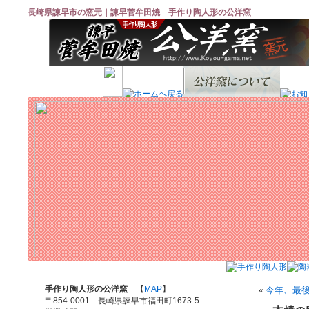
長崎県諫早市の窯元｜諫早菅牟田焼 手作り陶人形の公洋窯
手作り陶人形の公洋窯
【
MAP
】
«
今年、最
〒854-0001 長崎県諫早市福田町1673-5