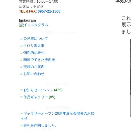
本焼の
営業時間：10:00～17:00
店休日：不定休
TEL＆FAX:
0957-21-1568
こ
Instagram
展
ま
公洋窯サイトメニュー
公洋窯について
手作り陶人形
個性的な表札
陶器でできた洗面器
交通のご案内
お問い合わせ
ブログカテゴリー
お知らせ･イベント
(439)
作品ギャラリー
(85)
最近の更新情報
ギャラリーオープン20周年展示会開催のお知
らせ
表札を作陶しました。