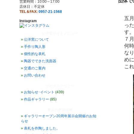
団体で
営業時間：10:00～17:00
店休日：不定休
TEL＆FAX:
0957-21-1568
五
Instagram
っ
公洋窯サイトメニュー
７月
公洋窯について
何
手作り陶人形
な
個性的な表札
め
陶器でできた洗面器
こ
交通のご案内
お問い合わせ
ブログカテゴリー
お知らせ･イベント
(439)
作品ギャラリー
(85)
最近の更新情報
ギャラリーオープン20周年展示会開催のお知
らせ
表札を作陶しました。