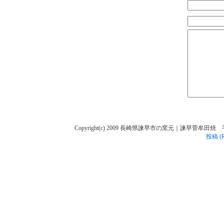
Copyright(c) 2009 長崎県諫早市の窯元｜諫早菅牟田焼 手作り陶人
投稿 (R