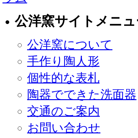
公洋窯サイトメニュ
公洋窯について
手作り陶人形
個性的な表札
陶器でできた洗面器
交通のご案内
お問い合わせ