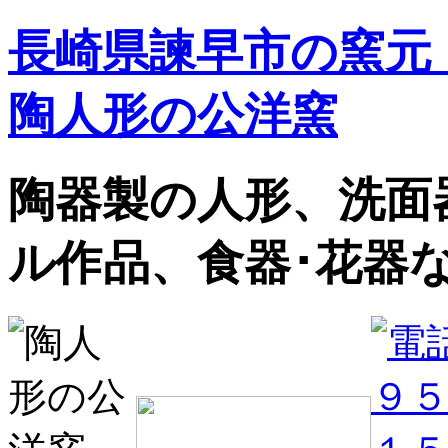
長崎県諫早市の窯元
陶人形の公洋窯
陶器製の人形、洗面
ル作品、食器･花器