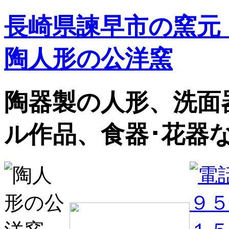
長崎県諫早市の窯元
陶人形の公洋窯
陶器製の人形、洗面
ル作品、食器･花器