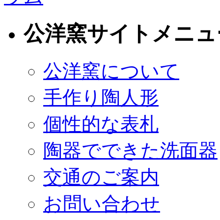
公洋窯サイトメニュ
公洋窯について
手作り陶人形
個性的な表札
陶器でできた洗面器
交通のご案内
お問い合わせ