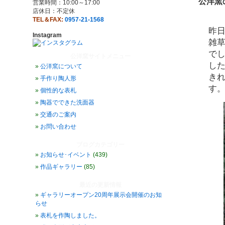
公洋窯
営業時間：10:00～17:00
店休日：不定休
TEL＆FAX:
0957-21-1568
昨
Instagram
雑
で
公洋窯サイトメニュー
し
公洋窯について
き
手作り陶人形
す
個性的な表札
陶器でできた洗面器
交通のご案内
お問い合わせ
ブログカテゴリー
お知らせ･イベント
(439)
作品ギャラリー
(85)
最近の更新情報
ギャラリーオープン20周年展示会開催のお知
らせ
表札を作陶しました。