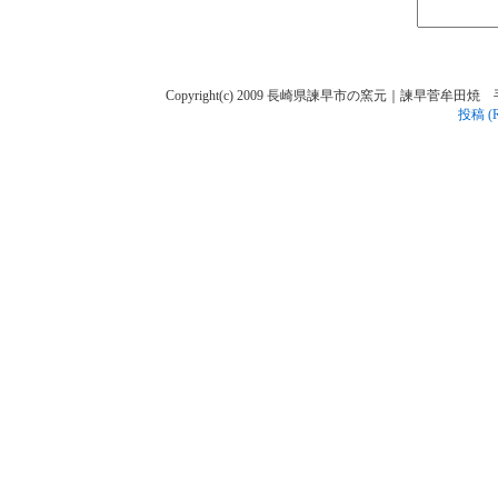
Copyright(c) 2009 長崎県諫早市の窯元｜諫早菅牟田焼 手作り陶人
投稿 (R