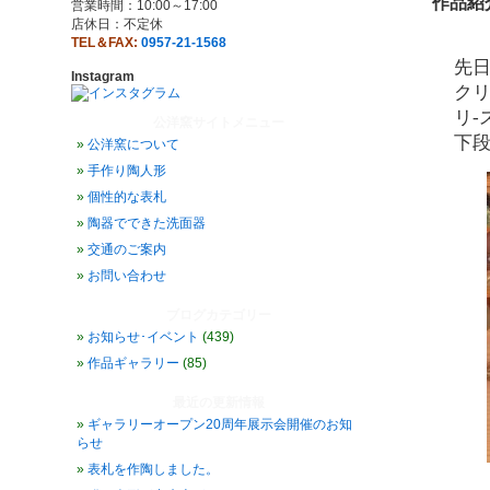
作品紹
営業時間：10:00～17:00
店休日：不定休
TEL＆FAX:
0957-21-1568
先
Instagram
ク
リ-
公洋窯サイトメニュー
下
公洋窯について
手作り陶人形
個性的な表札
陶器でできた洗面器
交通のご案内
お問い合わせ
ブログカテゴリー
お知らせ･イベント
(439)
作品ギャラリー
(85)
最近の更新情報
ギャラリーオープン20周年展示会開催のお知
らせ
表札を作陶しました。