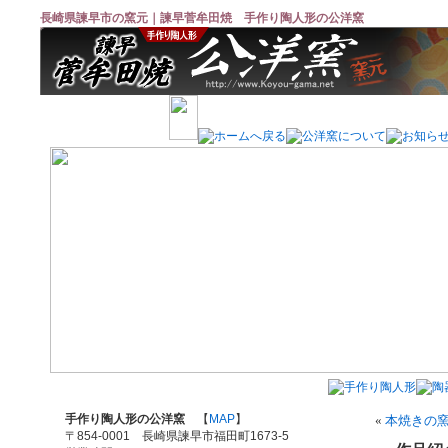
長崎県諫早市の窯元｜諫早菅牟田焼 手作り陶人形の公洋窯
手作り陶人形の公洋窯
【
MAP
】
«
本焼きの
〒854-0001 長崎県諫早市福田町1673-5