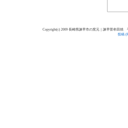
Copyright(c) 2009 長崎県諫早市の窯元｜諫早菅牟田焼 手作り陶人
投稿 (R