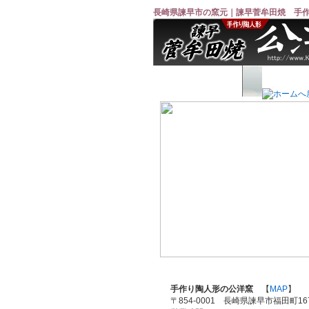
長崎県諫早市の窯元｜諫早菅牟田焼 手
手作り陶人形の公洋窯
【
MAP
】
〒854-0001 長崎県諫早市福田町167