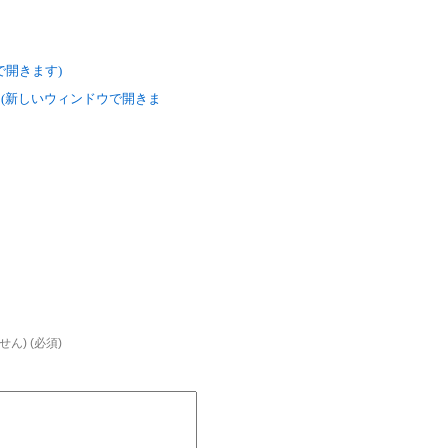
ウで開きます)
い (新しいウィンドウで開きま
ん) (必須)