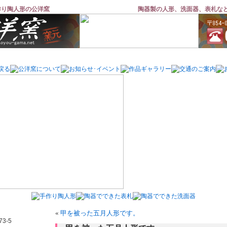
作り陶人形の公洋窯
陶器製の人形、洗面器、表札な
«
甲を被った五月人形です。
3-5