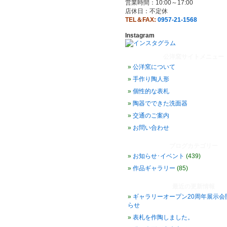
営業時間：10:00～17:00
店休日：不定休
TEL＆FAX:
0957-21-1568
Instagram
公洋窯サイトメニュー
公洋窯について
手作り陶人形
個性的な表札
陶器でできた洗面器
交通のご案内
お問い合わせ
ブログカテゴリー
お知らせ･イベント
(439)
作品ギャラリー
(85)
最近の更新情報
ギャラリーオープン20周年展示会
らせ
表札を作陶しました。